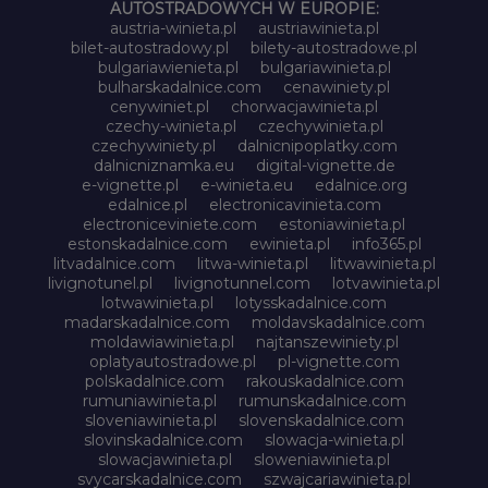
AUTOSTRADOWYCH W EUROPIE:
austria-winieta.pl
austriawinieta.pl
bilet-autostradowy.pl
bilety-autostradowe.pl
bulgariawienieta.pl
bulgariawinieta.pl
bulharskadalnice.com
cenawiniety.pl
cenywiniet.pl
chorwacjawinieta.pl
czechy-winieta.pl
czechywinieta.pl
czechywiniety.pl
dalnicnipoplatky.com
dalnicniznamka.eu
digital-vignette.de
e-vignette.pl
e-winieta.eu
edalnice.org
edalnice.pl
electronicavinieta.com
electroniceviniete.com
estoniawinieta.pl
estonskadalnice.com
ewinieta.pl
info365.pl
litvadalnice.com
litwa-winieta.pl
litwawinieta.pl
livignotunel.pl
livignotunnel.com
lotvawinieta.pl
lotwawinieta.pl
lotysskadalnice.com
madarskadalnice.com
moldavskadalnice.com
moldawiawinieta.pl
najtanszewiniety.pl
oplatyautostradowe.pl
pl-vignette.com
polskadalnice.com
rakouskadalnice.com
rumuniawinieta.pl
rumunskadalnice.com
sloveniawinieta.pl
slovenskadalnice.com
slovinskadalnice.com
slowacja-winieta.pl
slowacjawinieta.pl
sloweniawinieta.pl
svycarskadalnice.com
szwajcariawinieta.pl