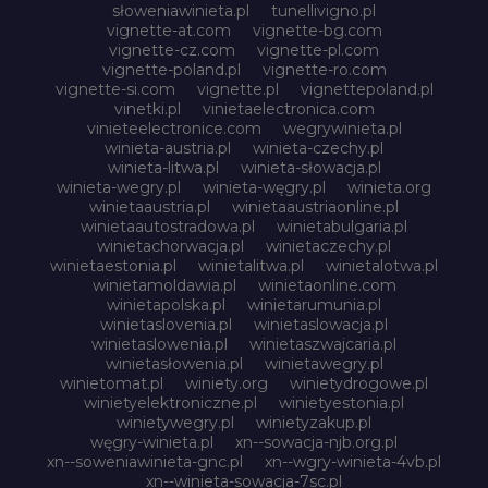
słoweniawinieta.pl
tunellivigno.pl
vignette-at.com
vignette-bg.com
vignette-cz.com
vignette-pl.com
vignette-poland.pl
vignette-ro.com
vignette-si.com
vignette.pl
vignettepoland.pl
vinetki.pl
vinietaelectronica.com
vinieteelectronice.com
wegrywinieta.pl
winieta-austria.pl
winieta-czechy.pl
winieta-litwa.pl
winieta-słowacja.pl
winieta-wegry.pl
winieta-węgry.pl
winieta.org
winietaaustria.pl
winietaaustriaonline.pl
winietaautostradowa.pl
winietabulgaria.pl
winietachorwacja.pl
winietaczechy.pl
winietaestonia.pl
winietalitwa.pl
winietalotwa.pl
winietamoldawia.pl
winietaonline.com
winietapolska.pl
winietarumunia.pl
winietaslovenia.pl
winietaslowacja.pl
winietaslowenia.pl
winietaszwajcaria.pl
winietasłowenia.pl
winietawegry.pl
winietomat.pl
winiety.org
winietydrogowe.pl
winietyelektroniczne.pl
winietyestonia.pl
winietywegry.pl
winietyzakup.pl
węgry-winieta.pl
xn--sowacja-njb.org.pl
xn--soweniawinieta-gnc.pl
xn--wgry-winieta-4vb.pl
xn--winieta-sowacja-7sc.pl