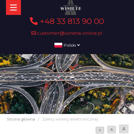
+48 33 813 90 00
customer@winieta-online.pl
Polski
Strona główna
/
Zalety winiety elektronicznej
A
A
A