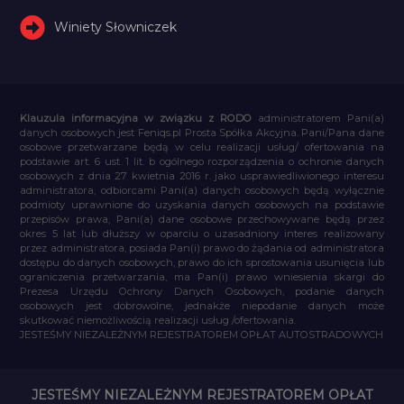
Winiety Słowniczek
Klauzula informacyjna w związku z RODO
administratorem Pani(a)
danych osobowych jest Feniqs.pl Prosta Spółka Akcyjna. Pani/Pana dane
osobowe przetwarzane będą w celu realizacji usług/ ofertowania na
podstawie art. 6 ust. 1 lit. b ogólnego rozporządzenia o ochronie danych
osobowych z dnia 27 kwietnia 2016 r. jako usprawiedliwionego interesu
administratora, odbiorcami Pani(a) danych osobowych będą wyłącznie
podmioty uprawnione do uzyskania danych osobowych na podstawie
przepisów prawa, Pani(a) dane osobowe przechowywane będą przez
okres 5 lat lub dłuższy w oparciu o uzasadniony interes realizowany
przez administratora, posiada Pan(i) prawo do żądania od administratora
dostępu do danych osobowych, prawo do ich sprostowania usunięcia lub
ograniczenia przetwarzania, ma Pan(i) prawo wniesienia skargi do
Prezesa Urzędu Ochrony Danych Osobowych, podanie danych
osobowych jest dobrowolne, jednakże niepodanie danych może
skutkować niemożliwością realizacji usług /ofertowania.
JESTEŚMY NIEZALEŻNYM REJESTRATOREM OPŁAT AUTOSTRADOWYCH
JESTEŚMY NIEZALEŻNYM REJESTRATOREM OPŁAT