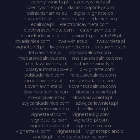
czechy-winieta.pl
czechywinieta.pl
czechywiniety.pl
dalnicnipoplatky.com
dalnicniznamka.eu
digital-vignette.de
e-vignette.pl
e-winieta.eu
edalnice.org
edalnice.pl
electronicavinieta.com
electroniceviniete.com
estoniawinieta.pl
estonskadalnice.com
ewinieta.pl
info365.pl
litvadalnice.com
litwa-winieta.pl
litwawinieta.pl
livignotunel.pl
livignotunnel.com
lotvawinieta.pl
lotwawinieta.pl
lotysskadalnice.com
madarskadalnice.com
moldavskadalnice.com
moldawiawinieta.pl
najtanszewiniety.pl
oplatyautostradowe.pl
pl-vignette.com
polskadalnice.com
rakouskadalnice.com
rumuniawinieta.pl
rumunskadalnice.com
sloveniawinieta.pl
slovenskadalnice.com
slovinskadalnice.com
slowacja-winieta.pl
slowacjawinieta.pl
sloweniawinieta.pl
svycarskadalnice.com
szwajcariawinieta.pl
słoweniawinieta.pl
tunellivigno.pl
vignette-at.com
vignette-bg.com
vignette-cz.com
vignette-pl.com
vignette-poland.pl
vignette-ro.com
vignette-si.com
vignette.pl
vignettepoland.pl
vinetki.pl
vinietaelectronica.com