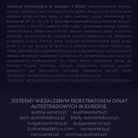
Klauzula informacyjna w związku z RODO
administratorem Pani(a)
danych osobowych jest Feniqs.pl Prosta Spółka Akcyjna. Pani/Pana dane
osobowe przetwarzane będą w celu realizacji usług/ ofertowania na
podstawie art. 6 ust. 1 lit. b ogólnego rozporządzenia o ochronie danych
osobowych z dnia 27 kwietnia 2016 r. jako usprawiedliwionego interesu
administratora, odbiorcami Pani(a) danych osobowych będą wyłącznie
podmioty uprawnione do uzyskania danych osobowych na podstawie
przepisów prawa, Pani(a) dane osobowe przechowywane będą przez
okres 5 lat lub dłuższy w oparciu o uzasadniony interes realizowany
przez administratora, posiada Pan(i) prawo do żądania od administratora
dostępu do danych osobowych, prawo do ich sprostowania usunięcia lub
ograniczenia przetwarzania, ma Pan(i) prawo wniesienia skargi do
Prezesa Urzędu Ochrony Danych Osobowych, podanie danych
osobowych jest dobrowolne, jednakże niepodanie danych może
skutkować niemożliwością realizacji usług /ofertowania.
JESTEŚMY NIEZALEŻNYM REJESTRATOREM OPŁAT AUTOSTRADOWYCH
JESTEŚMY NIEZALEŻNYM REJESTRATOREM OPŁAT
AUTOSTRADOWYCH W EUROPIE:
austria-winieta.pl
austriawinieta.pl
bilet-autostradowy.pl
bilety-autostradowe.pl
bulgariawienieta.pl
bulgariawinieta.pl
bulharskadalnice.com
cenawiniety.pl
cenywiniet.pl
chorwacjawinieta.pl