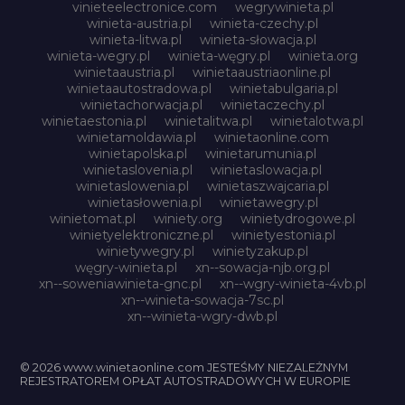
vinieteelectronice.com
wegrywinieta.pl
winieta-austria.pl
winieta-czechy.pl
winieta-litwa.pl
winieta-słowacja.pl
winieta-wegry.pl
winieta-węgry.pl
winieta.org
winietaaustria.pl
winietaaustriaonline.pl
winietaautostradowa.pl
winietabulgaria.pl
winietachorwacja.pl
winietaczechy.pl
winietaestonia.pl
winietalitwa.pl
winietalotwa.pl
winietamoldawia.pl
winietaonline.com
winietapolska.pl
winietarumunia.pl
winietaslovenia.pl
winietaslowacja.pl
winietaslowenia.pl
winietaszwajcaria.pl
winietasłowenia.pl
winietawegry.pl
winietomat.pl
winiety.org
winietydrogowe.pl
winietyelektroniczne.pl
winietyestonia.pl
winietywegry.pl
winietyzakup.pl
węgry-winieta.pl
xn--sowacja-njb.org.pl
xn--soweniawinieta-gnc.pl
xn--wgry-winieta-4vb.pl
xn--winieta-sowacja-7sc.pl
xn--winieta-wgry-dwb.pl
© 2026 www.winietaonline.com JESTEŚMY NIEZALEŻNYM
REJESTRATOREM OPŁAT AUTOSTRADOWYCH W EUROPIE