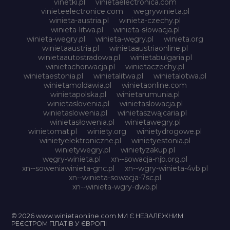
vinetki.pl
vinietaelectronica.com
vinieteelectronice.com
wegrywinieta.pl
winieta-austria.pl
winieta-czechy.pl
winieta-litwa.pl
winieta-słowacja.pl
winieta-wegry.pl
winieta-węgry.pl
winieta.org
winietaaustria.pl
winietaaustriaonline.pl
winietaautostradowa.pl
winietabulgaria.pl
winietachorwacja.pl
winietaczechy.pl
winietaestonia.pl
winietalitwa.pl
winietalotwa.pl
winietamoldawia.pl
winietaonline.com
winietapolska.pl
winietarumunia.pl
winietaslovenia.pl
winietaslowacja.pl
winietaslowenia.pl
winietaszwajcaria.pl
winietasłowenia.pl
winietawegry.pl
winietomat.pl
winiety.org
winietydrogowe.pl
winietyelektroniczne.pl
winietyestonia.pl
winietywegry.pl
winietyzakup.pl
węgry-winieta.pl
xn--sowacja-njb.org.pl
xn--soweniawinieta-gnc.pl
xn--wgry-winieta-4vb.pl
xn--winieta-sowacja-7sc.pl
xn--winieta-wgry-dwb.pl
© 2026 www.winietaonline.com МИ Є НЕЗАЛЕЖНИМ
РЕЄСТРОМ ПЛАТІВ У ЄВРОПІ