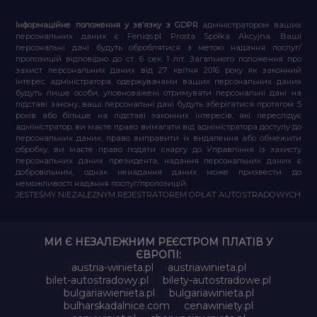
Інформаційне положення у зв’язку з GDPR
адміністратором ваших
персональних даних є Feniqs.pl Prosta Spółka Akcyjna. Ваші
персональні дані будуть оброблятися з метою надання послуг/
пропозицій відповідно до ст. 6 сек. 1 літ. Загального положення про
захист персональних даних від 27 квітня 2016 року як законний
інтерес адміністратора, одержувачами ваших персональних даних
будуть лише особи, уповноважені отримувати персональні дані на
підставі закону, ваші персональні дані будуть зберігатися протягом 5
років або більше на підставі законних інтересів, які переслідує
адміністратор, ви маєте право вимагати від адміністратора доступу до
персональних даних, право виправити їх видалення або обмежити
обробку, ви маєте право подати скаргу до Управління із захисту
персональних даних президента, надання персональних даних є
добровільним, однак ненадання даних може призвести до
неможливості надання послуг/пропозицій.
JESTEŚMY NIEZALEŻNYM REJESTRATOREM OPŁAT AUTOSTRADOWYCH
МИ Є НЕЗАЛЕЖНИМ РЕЄСТРОМ ПЛАТІВ У
ЄВРОПІ:
austria-winieta.pl
austriawinieta.pl
bilet-autostradowy.pl
bilety-autostradowe.pl
bulgariawienieta.pl
bulgariawinieta.pl
bulharskadalnice.com
cenawiniety.pl