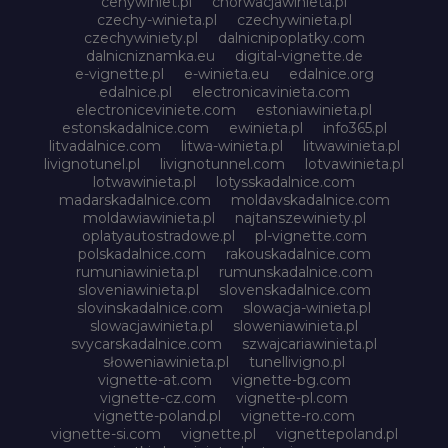
cenywiniet.pl
chorwacjawinieta.pl
czechy-winieta.pl
czechywinieta.pl
czechywiniety.pl
dalnicnipoplatky.com
dalnicniznamka.eu
digital-vignette.de
e-vignette.pl
e-winieta.eu
edalnice.org
edalnice.pl
electronicavinieta.com
electroniceviniete.com
estoniawinieta.pl
estonskadalnice.com
ewinieta.pl
info365.pl
litvadalnice.com
litwa-winieta.pl
litwawinieta.pl
livignotunel.pl
livignotunnel.com
lotvawinieta.pl
lotwawinieta.pl
lotysskadalnice.com
madarskadalnice.com
moldavskadalnice.com
moldawiawinieta.pl
najtanszewiniety.pl
oplatyautostradowe.pl
pl-vignette.com
polskadalnice.com
rakouskadalnice.com
rumuniawinieta.pl
rumunskadalnice.com
sloveniawinieta.pl
slovenskadalnice.com
slovinskadalnice.com
slowacja-winieta.pl
slowacjawinieta.pl
sloweniawinieta.pl
svycarskadalnice.com
szwajcariawinieta.pl
słoweniawinieta.pl
tunellivigno.pl
vignette-at.com
vignette-bg.com
vignette-cz.com
vignette-pl.com
vignette-poland.pl
vignette-ro.com
vignette-si.com
vignette.pl
vignettepoland.pl