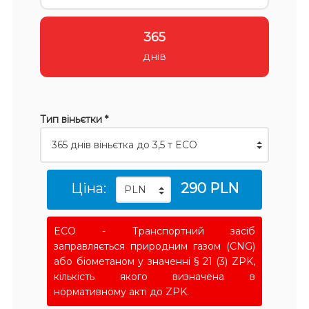
365
днів
Тип віньєтки *
Ціна:
290 PLN
ECO - Транспортний засіб
заправляється природним газом (CNG)
або біометаном у значенні § 21 (3) ZPK,
кількість якого визначена в
нормативному акті до ZPK.