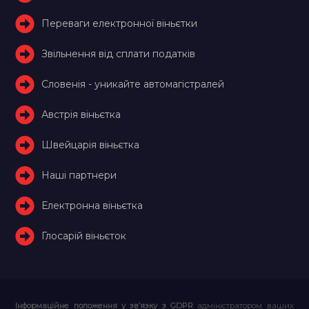
Переваги електронної віньєтки
Звільнення від сплати податків
Словенія - уникайте автомагістралей
Австрія віньєтка
Швейцарія віньєтка
Наші партнери
Електронна віньєтка
Глосарій віньєток
Інформаційне положення у зв’язку з GDPR
адміністратором ваших