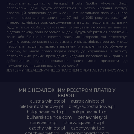
персональних даних є Feniqs.pl Prosta Spółka Akcyjna. Ваші
персональні дані будуть оброблятися з метою надання послуг/
пропозицій відповідно до ст. 6 сек. 1 літ. Загального положення про
захист персональних даних від 27 квітня 2016 року як законний
інтерес адміністратора, одержувачами ваших персональних даних
будуть лише особи, уповноважені отримувати персональні дані на
підставі закону, ваші персональні дані будуть зберігатися протягом 5
років або більше на підставі законних інтересів, які переслідує
адміністратор, ви маєте право вимагати від адміністратора доступу до
персональних даних, право виправити їх видалення або обмежити
обробку, ви маєте право подати скаргу до Управління із захисту
персональних даних президента, надання персональних даних є
добровільним, однак ненадання даних може призвести до
неможливості надання послуг/пропозицій.
JESTEŚMY NIEZALEŻNYM REJESTRATOREM OPŁAT AUTOSTRADOWYCH
МИ Є НЕЗАЛЕЖНИМ РЕЄСТРОМ ПЛАТІВ У
ЄВРОПІ:
austria-winieta.pl
austriawinieta.pl
bilet-autostradowy.pl
bilety-autostradowe.pl
bulgariawienieta.pl
bulgariawinieta.pl
bulharskadalnice.com
cenawiniety.pl
cenywiniet.pl
chorwacjawinieta.pl
czechy-winieta.pl
czechywinieta.pl
czechywiniety.pl
dalnicnipoplatky.com