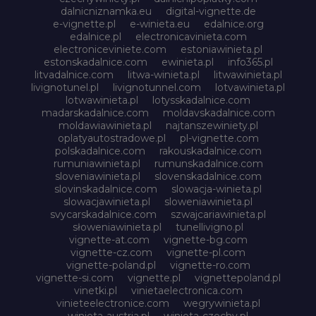
dalnicniznamka.eu
digital-vignette.de
e-vignette.pl
e-winieta.eu
edalnice.org
edalnice.pl
electronicavinieta.com
electroniceviniete.com
estoniawinieta.pl
estonskadalnice.com
ewinieta.pl
info365.pl
litvadalnice.com
litwa-winieta.pl
litwawinieta.pl
livignotunel.pl
livignotunnel.com
lotvawinieta.pl
lotwawinieta.pl
lotysskadalnice.com
madarskadalnice.com
moldavskadalnice.com
moldawiawinieta.pl
najtanszewiniety.pl
oplatyautostradowe.pl
pl-vignette.com
polskadalnice.com
rakouskadalnice.com
rumuniawinieta.pl
rumunskadalnice.com
sloveniawinieta.pl
slovenskadalnice.com
slovinskadalnice.com
slowacja-winieta.pl
slowacjawinieta.pl
sloweniawinieta.pl
svycarskadalnice.com
szwajcariawinieta.pl
słoweniawinieta.pl
tunellivigno.pl
vignette-at.com
vignette-bg.com
vignette-cz.com
vignette-pl.com
vignette-poland.pl
vignette-ro.com
vignette-si.com
vignette.pl
vignettepoland.pl
vinetki.pl
vinietaelectronica.com
vinieteelectronice.com
wegrywinieta.pl
winieta-austria.pl
winieta-czechy.pl