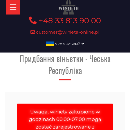
+48 33 813 90 00
customer@winieta-online.pl
Український
Придбання віньєтки - Чеська
Республіка
Uwaga, winiety zakupione w
godzinach 00:00-07:00 mogą
zostać zarejestrowane z