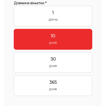
Довжина віньєтки *
1
день
10
днів
30
днів
365
днів