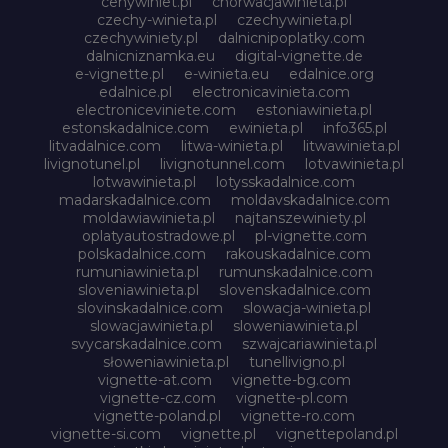
cenywiniet.pl
chorwacjawinieta.pl
czechy-winieta.pl
czechywinieta.pl
czechywiniety.pl
dalnicnipoplatky.com
dalnicniznamka.eu
digital-vignette.de
e-vignette.pl
e-winieta.eu
edalnice.org
edalnice.pl
electronicavinieta.com
electroniceviniete.com
estoniawinieta.pl
estonskadalnice.com
ewinieta.pl
info365.pl
litvadalnice.com
litwa-winieta.pl
litwawinieta.pl
livignotunel.pl
livignotunnel.com
lotvawinieta.pl
lotwawinieta.pl
lotysskadalnice.com
madarskadalnice.com
moldavskadalnice.com
moldawiawinieta.pl
najtanszewiniety.pl
oplatyautostradowe.pl
pl-vignette.com
polskadalnice.com
rakouskadalnice.com
rumuniawinieta.pl
rumunskadalnice.com
sloveniawinieta.pl
slovenskadalnice.com
slovinskadalnice.com
slowacja-winieta.pl
slowacjawinieta.pl
sloweniawinieta.pl
svycarskadalnice.com
szwajcariawinieta.pl
słoweniawinieta.pl
tunellivigno.pl
vignette-at.com
vignette-bg.com
vignette-cz.com
vignette-pl.com
vignette-poland.pl
vignette-ro.com
vignette-si.com
vignette.pl
vignettepoland.pl