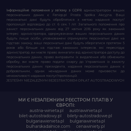
Інформаційне положення у зв’язку з GDPR
адміністратором ваших
персональних даних є Feniqs.pl Prosta Spółka Akcyjna. Ваші
персональні дані будуть оброблятися з метою надання послуг/
пропозицій відповідно до ст. 6 сек. 1 літ. Загального положення про
захист персональних даних від 27 квітня 2016 року як законний
інтерес адміністратора, одержувачами ваших персональних даних
будуть лише особи, уповноважені отримувати персональні дані на
підставі закону, ваші персональні дані будуть зберігатися протягом 5
років або більше на підставі законних інтересів, які переслідує
адміністратор, ви маєте право вимагати від адміністратора доступу до
персональних даних, право виправити їх видалення або обмежити
обробку, ви маєте право подати скаргу до Управління із захисту
персональних даних президента, надання персональних даних є
добровільним, однак ненадання даних може призвести до
неможливості надання послуг/пропозицій.
JESTEŚMY NIEZALEŻNYM REJESTRATOREM OPŁAT AUTOSTRADOWYCH
МИ Є НЕЗАЛЕЖНИМ РЕЄСТРОМ ПЛАТІВ У
ЄВРОПІ:
austria-winieta.pl
austriawinieta.pl
bilet-autostradowy.pl
bilety-autostradowe.pl
bulgariawienieta.pl
bulgariawinieta.pl
bulharskadalnice.com
cenawiniety.pl