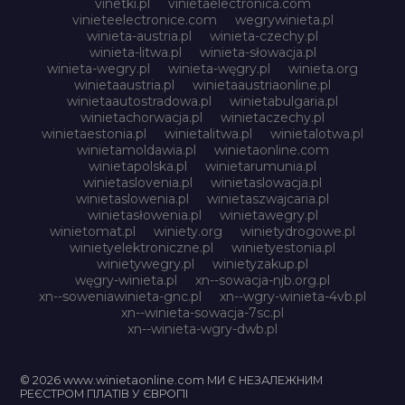
vinetki.pl
vinietaelectronica.com
vinieteelectronice.com
wegrywinieta.pl
winieta-austria.pl
winieta-czechy.pl
winieta-litwa.pl
winieta-słowacja.pl
winieta-wegry.pl
winieta-węgry.pl
winieta.org
winietaaustria.pl
winietaaustriaonline.pl
winietaautostradowa.pl
winietabulgaria.pl
winietachorwacja.pl
winietaczechy.pl
winietaestonia.pl
winietalitwa.pl
winietalotwa.pl
winietamoldawia.pl
winietaonline.com
winietapolska.pl
winietarumunia.pl
winietaslovenia.pl
winietaslowacja.pl
winietaslowenia.pl
winietaszwajcaria.pl
winietasłowenia.pl
winietawegry.pl
winietomat.pl
winiety.org
winietydrogowe.pl
winietyelektroniczne.pl
winietyestonia.pl
winietywegry.pl
winietyzakup.pl
węgry-winieta.pl
xn--sowacja-njb.org.pl
xn--soweniawinieta-gnc.pl
xn--wgry-winieta-4vb.pl
xn--winieta-sowacja-7sc.pl
xn--winieta-wgry-dwb.pl
© 2026 www.winietaonline.com МИ Є НЕЗАЛЕЖНИМ
РЕЄСТРОМ ПЛАТІВ У ЄВРОПІ