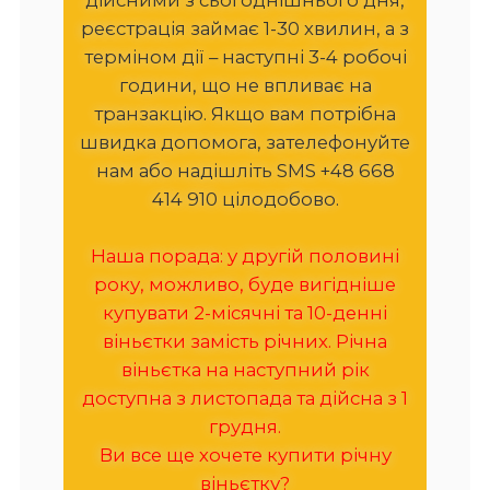
реєстрація займає 1-30 хвилин, а з
терміном дії – наступні 3-4 робочі
години, що не впливає на
транзакцію. Якщо вам потрібна
швидка допомога, зателефонуйте
нам або надішліть SMS +48 668
414 910 цілодобово.
Наша порада: у другій половині
року, можливо, буде вигідніше
купувати 2-місячні та 10-денні
віньєтки замість річних. Річна
віньєтка на наступний рік
доступна з листопада та дійсна з 1
грудня.
Ви все ще хочете купити річну
віньєтку?