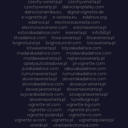
czechy-winieta.pl
czechywinieta.pl
czechywiniety.pl
dalnicnipoplatky.com
dalnicniznamka.eu
digital-vignette.de
e-vignette.pl
e-winieta.eu
edalnice.org
edalnice.pl
electronicavinieta.com
electroniceviniete.com
estoniawinieta.pl
estonskadalnice.com
ewinieta.pl
info365.pl
litvadalnice.com
litwa-winieta.pl
litwawinieta.pl
livignotunel.pl
livignotunnel.com
lotvawinieta.pl
lotwawinieta.pl
lotysskadalnice.com
madarskadalnice.com
moldavskadalnice.com
moldawiawinieta.pl
najtanszewiniety.pl
oplatyautostradowe.pl
pl-vignette.com
polskadalnice.com
rakouskadalnice.com
rumuniawinieta.pl
rumunskadalnice.com
sloveniawinieta.pl
slovenskadalnice.com
slovinskadalnice.com
slowacja-winieta.pl
slowacjawinieta.pl
sloweniawinieta.pl
svycarskadalnice.com
szwajcariawinieta.pl
słoweniawinieta.pl
tunellivigno.pl
vignette-at.com
vignette-bg.com
vignette-cz.com
vignette-pl.com
vignette-poland.pl
vignette-ro.com
vignette-si.com
vignette.pl
vignettepoland.pl
vinetki.pl
vinietaelectronica.com