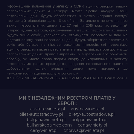
Інформаційне положення у зв’язку з GDPR
адміністратором ваших
персональних даних є Feniqs.pl Prosta Spółka Akcyjna. Ваші
персональні дані будуть оброблятися з метою надання послуг/
пропозицій відповідно до ст. 6 сек. 1 літ. Загального положення про
захист персональних даних від 27 квітня 2016 року як законний
інтерес адміністратора, одержувачами ваших персональних даних
будуть лише особи, уповноважені отримувати персональні дані на
підставі закону, ваші персональні дані будуть зберігатися протягом 5
років або більше на підставі законних інтересів, які переслідує
адміністратор, ви маєте право вимагати від адміністратора доступу до
персональних даних, право виправити їх видалення або обмежити
обробку, ви маєте право подати скаргу до Управління із захисту
персональних даних президента, надання персональних даних є
добровільним, однак ненадання даних може призвести до
неможливості надання послуг/пропозицій.
JESTEŚMY NIEZALEŻNYM REJESTRATOREM OPŁAT AUTOSTRADOWYCH
МИ Є НЕЗАЛЕЖНИМ РЕЄСТРОМ ПЛАТІВ У
ЄВРОПІ:
austria-winieta.pl
austriawinieta.pl
bilet-autostradowy.pl
bilety-autostradowe.pl
bulgariawienieta.pl
bulgariawinieta.pl
bulharskadalnice.com
cenawiniety.pl
cenywiniet.pl
chorwacjawinieta.pl