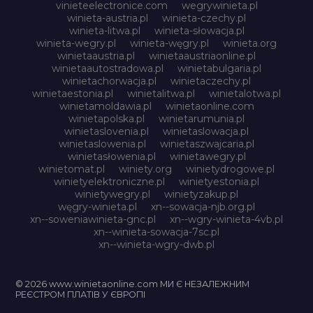
vinieteelectronice.com
wegrywinieta.pl
winieta-austria.pl
winieta-czechy.pl
winieta-litwa.pl
winieta-słowacja.pl
winieta-wegry.pl
winieta-węgry.pl
winieta.org
winietaaustria.pl
winietaaustriaonline.pl
winietaautostradowa.pl
winietabulgaria.pl
winietachorwacja.pl
winietaczechy.pl
winietaestonia.pl
winietalitwa.pl
winietalotwa.pl
winietamoldawia.pl
winietaonline.com
winietapolska.pl
winietarumunia.pl
winietaslovenia.pl
winietaslowacja.pl
winietaslowenia.pl
winietaszwajcaria.pl
winietasłowenia.pl
winietawegry.pl
winietomat.pl
winiety.org
winietydrogowe.pl
winietyelektroniczne.pl
winietyestonia.pl
winietywegry.pl
winietyzakup.pl
węgry-winieta.pl
xn--sowacja-njb.org.pl
xn--soweniawinieta-gnc.pl
xn--wgry-winieta-4vb.pl
xn--winieta-sowacja-7sc.pl
xn--winieta-wgry-dwb.pl
© 2026 www.winietaonline.com МИ Є НЕЗАЛЕЖНИМ
РЕЄСТРОМ ПЛАТІВ У ЄВРОПІ