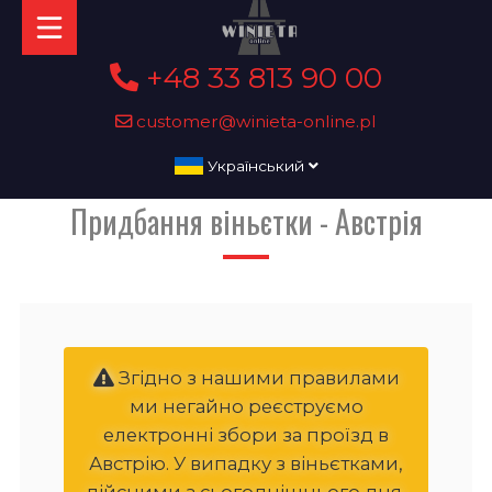
+48 33 813 90 00
customer@winieta-online.pl
Український
Придбання віньєтки - Австрія
Згідно з нашими правилами
ми негайно реєструємо
електронні збори за проїзд в
Австрію. У випадку з віньєтками,
дійсними з сьогоднішнього дня,