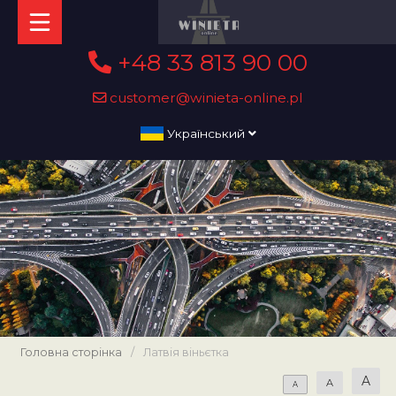
+48 33 813 90 00
customer@winieta-online.pl
Український
Головна сторінка
/
Латвія віньєтка
A
A
A