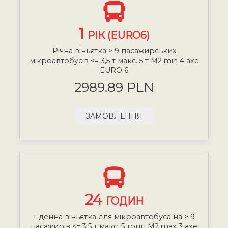
1
РІК (EURO6)
Річна віньєтка > 9 пасажирських
мікроавтобусів <= 3,5 т макс. 5 т М2 min 4 axe
EURO 6
2989.89 PLN
ЗАМОВЛЕННЯ
24
ГОДИН
1-денна віньєтка для мікроавтобуса на > 9
пасажирів <= 3,5 т макс. 5 тонн М2 max 3 axe