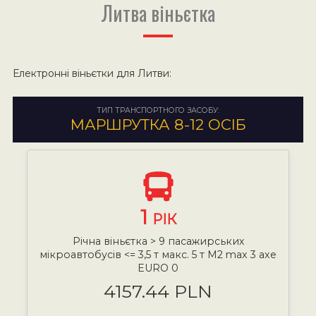
Литва віньєтка
Електронні віньєтки для Литви:
ТИП ТРАНСПОРТНОГО ЗАСОБУ:
МАРШРУТКА 8-12 ОСІБ
1
РІК
Річна віньєтка > 9 пасажирських
мікроавтобусів <= 3,5 т макс. 5 т М2 max 3 axe
EURO 0
4157.44 PLN