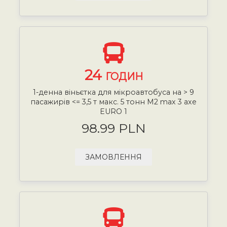
24
ГОДИН
1-денна віньєтка для мікроавтобуса на > 9
пасажирів <= 3,5 т макс. 5 тонн М2 max 3 axe
EURO 1
98.99 PLN
ЗАМОВЛЕННЯ