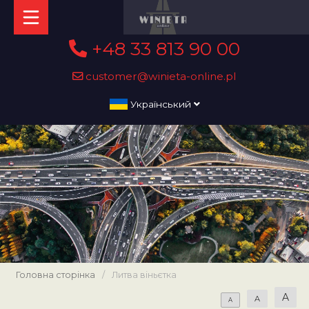
+48 33 813 90 00
customer@winieta-online.pl
Український
Головна сторінка
/
Литва віньєтка
A
A
A