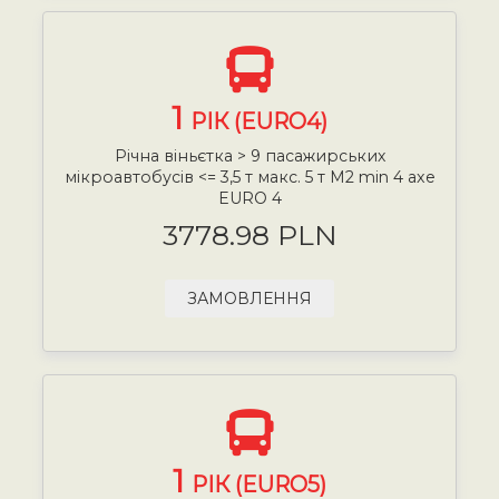
1
РІК (EURO4)
Річна віньєтка > 9 пасажирських
мікроавтобусів <= 3,5 т макс. 5 т М2 min 4 axe
EURO 4
3778.98 PLN
ЗАМОВЛЕННЯ
1
РІК (EURO5)