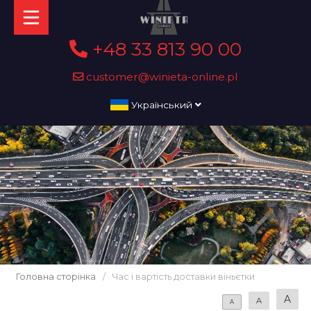
+48 33 813 90 00
customer@winieta-online.pl
Український
Головна сторінка
/
Час і вартість доставки віньєтки
A
A
A