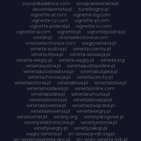
svycarskadalnice.com
szwajcariawinieta.pl
słoweniawinieta.pl
tunellivigno.pl
vignette-at.com
vignette-bg.com
vignette-cz.com
vignette-pl.com
vignette-poland.pl
vignette-ro.com
vignette-si.com
vignette.pl
vignettepoland.pl
vinetki.pl
vinietaelectronica.com
vinieteelectronice.com
wegrywinieta.pl
winieta-austria.pl
winieta-czechy.pl
winieta-litwa.pl
winieta-słowacja.pl
winieta-wegry.pl
winieta-węgry.pl
winieta.org
winietaaustria.pl
winietaaustriaonline.pl
winietaautostradowa.pl
winietabulgaria.pl
winietachorwacja.pl
winietaczechy.pl
winietaestonia.pl
winietalitwa.pl
winietalotwa.pl
winietamoldawia.pl
winietaonline.com
winietapolska.pl
winietarumunia.pl
winietaslovenia.pl
winietaslowacja.pl
winietaslowenia.pl
winietaszwajcaria.pl
winietasłowenia.pl
winietawegry.pl
winietomat.pl
winiety.org
winietydrogowe.pl
winietyelektroniczne.pl
winietyestonia.pl
winietywegry.pl
winietyzakup.pl
węgry-winieta.pl
xn--sowacja-njb.org.pl
xn--soweniawinieta-gnc.pl
xn--wgry-winieta-4vb.pl