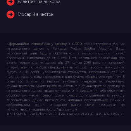
Електронна віньєтка
Глосарій віньєток
Інформаційне положення у зв’язку з GDPR
адміністратором ваших
персональних даних є Feniqs.pl Prosta Spółka Akcyjna. Ваші
персональні дані будуть оброблятися з метою надання послуг/
пропозицій відповідно до ст. 6 сек. 1 літ. Загального положення про
захист персональних даних від 27 квітня 2016 року як законний
інтерес адміністратора, одержувачами ваших персональних даних
будуть лише особи, уповноважені отримувати персональні дані на
підставі закону, ваші персональні дані будуть зберігатися протягом 5
років або більше на підставі законних інтересів, які переслідує
адміністратор, ви маєте право вимагати від адміністратора доступу до
персональних даних, право виправити їх видалення або обмежити
обробку, ви маєте право подати скаргу до Управління із захисту
персональних даних президента, надання персональних даних є
добровільним, однак ненадання даних може призвести до
неможливості надання послуг/пропозицій.
JESTEŚMY NIEZALEŻNYM REJESTRATOREM OPŁAT AUTOSTRADOWYCH