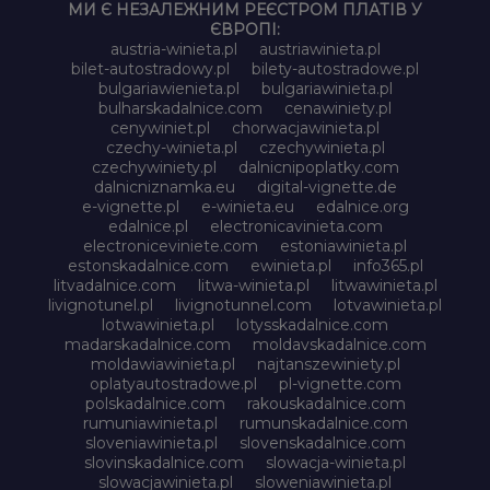
МИ Є НЕЗАЛЕЖНИМ РЕЄСТРОМ ПЛАТІВ У
ЄВРОПІ:
austria-winieta.pl
austriawinieta.pl
bilet-autostradowy.pl
bilety-autostradowe.pl
bulgariawienieta.pl
bulgariawinieta.pl
bulharskadalnice.com
cenawiniety.pl
cenywiniet.pl
chorwacjawinieta.pl
czechy-winieta.pl
czechywinieta.pl
czechywiniety.pl
dalnicnipoplatky.com
dalnicniznamka.eu
digital-vignette.de
e-vignette.pl
e-winieta.eu
edalnice.org
edalnice.pl
electronicavinieta.com
electroniceviniete.com
estoniawinieta.pl
estonskadalnice.com
ewinieta.pl
info365.pl
litvadalnice.com
litwa-winieta.pl
litwawinieta.pl
livignotunel.pl
livignotunnel.com
lotvawinieta.pl
lotwawinieta.pl
lotysskadalnice.com
madarskadalnice.com
moldavskadalnice.com
moldawiawinieta.pl
najtanszewiniety.pl
oplatyautostradowe.pl
pl-vignette.com
polskadalnice.com
rakouskadalnice.com
rumuniawinieta.pl
rumunskadalnice.com
sloveniawinieta.pl
slovenskadalnice.com
slovinskadalnice.com
slowacja-winieta.pl
slowacjawinieta.pl
sloweniawinieta.pl