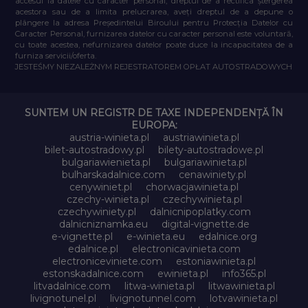
accesul la datele cu caracter personal, dreptul de a rectifica ștergerea
acestora sau de a limita prelucrarea, aveți dreptul de a depune o
plângere la adresa Președintelui Biroului pentru Protecția Datelor cu
Caracter Personal, furnizarea datelor cu caracter personal este voluntară,
cu toate acestea, nefurnizarea datelor poate duce la incapacitatea de a
furniza servicii/oferta.
JESTEŚMY NIEZALEŻNYM REJESTRATOREM OPŁAT AUTOSTRADOWYCH
SUNTEM UN REGISTR DE TAXE INDEPENDENȚĂ ÎN
EUROPA:
austria-winieta.pl
austriawinieta.pl
bilet-autostradowy.pl
bilety-autostradowe.pl
bulgariawienieta.pl
bulgariawinieta.pl
bulharskadalnice.com
cenawiniety.pl
cenywiniet.pl
chorwacjawinieta.pl
czechy-winieta.pl
czechywinieta.pl
czechywiniety.pl
dalnicnipoplatky.com
dalnicniznamka.eu
digital-vignette.de
e-vignette.pl
e-winieta.eu
edalnice.org
edalnice.pl
electronicavinieta.com
electroniceviniete.com
estoniawinieta.pl
estonskadalnice.com
ewinieta.pl
info365.pl
litvadalnice.com
litwa-winieta.pl
litwawinieta.pl
livignotunel.pl
livignotunnel.com
lotvawinieta.pl