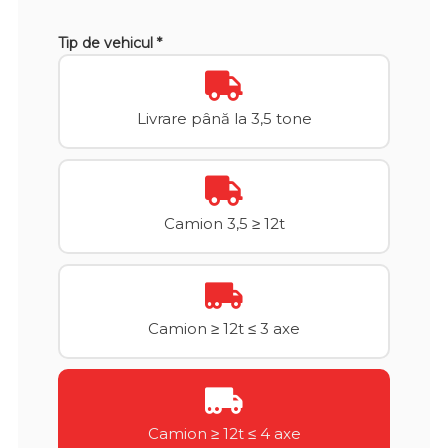
Tip de vehicul *
Livrare până la 3,5 tone
Camion 3,5 ≥ 12t
Camion ≥ 12t ≤ 3 axe
Camion ≥ 12t ≤ 4 axe