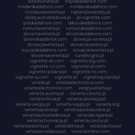
lotwawinieta.pl
lotysskadalnice.com
madarskadalnice.com
moldavskadalnice.com
moldawiawinieta.pl
najtanszewiniety.pl
oplatyautostradowe.pl
pl-vignette.com
polskadalnice.com
rakouskadalnice.com
rumuniawinieta.pl
rumunskadalnice.com
sloveniawinieta.pl
slovenskadalnice.com
slovinskadalnice.com
slowacja-winieta.pl
slowacjawinieta.pl
sloweniawinieta.pl
svycarskadalnice.com
szwajcariawinieta.pl
słoweniawinieta.pl
tunellivigno.pl
vignette-at.com
vignette-bg.com
vignette-cz.com
vignette-pl.com
vignette-poland.pl
vignette-ro.com
vignette-si.com
vignette.pl
vignettepoland.pl
vinetki.pl
vinietaelectronica.com
vinieteelectronice.com
wegrywinieta.pl
winieta-austria.pl
winieta-czechy.pl
winieta-litwa.pl
winieta-słowacja.pl
winieta-wegry.pl
winieta-węgry.pl
winieta.org
winietaaustria.pl
winietaaustriaonline.pl
winietaautostradowa.pl
winietabulgaria.pl
winietachorwacja.pl
winietaczechy.pl
winietaestonia.pl
winietalitwa.pl
winietalotwa.pl
winietamoldawia.pl
winietaonline.com