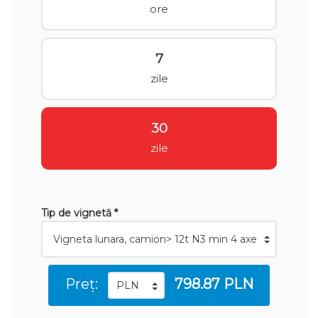
ore
7
zile
30
zile
Tip de vignetă *
Preț:
798.87 PLN