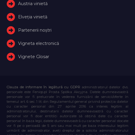
Austria vinietă
Elveţia vinietă
Partenerii noștri
Vigneta electronică
Vignete Glosar
Clauza de informare în legătură cu GDPR
administratorul datelor dvs.
personale este Feniqs.pl Prosta Spółka Akcyjna. Datele dumneavoastră
personale vor fi prelucrate în vederea furnizării de servicii/oferte în
temeiul art. 6 sec. 1 lit. din Regulamentul general privind protecția datelor
cu caracter personal din 27 aprilie 2016 ca interes legitim al
administratorului, destinatarii datelor dumneavoastră cu caracter
personal vor fi doar entități autorizate să obțină date cu caracter
personal în baza legii, datele dumneavoastră cu caracter personal stocate
vor fi pe o perioadă de 5 ani sau mai mult pe baza interesului legitim
urmărit de administrator, aveți dreptul de a solicita administratorului