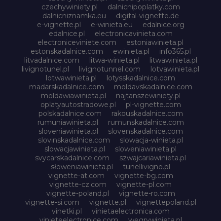
czechywiniety.pl
dalnicnipoplatky.com
dalnicniznamka.eu
digital-vignette.de
e-vignette.pl
e-winieta.eu
edalnice.org
edalnice.pl
electronicavinieta.com
electroniceviniete.com
estoniawinieta.pl
estonskadalnice.com
ewinieta.pl
info365.pl
litvadalnice.com
litwa-winieta.pl
litwawinieta.pl
livignotunel.pl
livignotunnel.com
lotvawinieta.pl
lotwawinieta.pl
lotysskadalnice.com
madarskadalnice.com
moldavskadalnice.com
moldawiawinieta.pl
najtanszewiniety.pl
oplatyautostradowe.pl
pl-vignette.com
polskadalnice.com
rakouskadalnice.com
rumuniawinieta.pl
rumunskadalnice.com
sloveniawinieta.pl
slovenskadalnice.com
slovinskadalnice.com
slowacja-winieta.pl
slowacjawinieta.pl
sloweniawinieta.pl
svycarskadalnice.com
szwajcariawinieta.pl
słoweniawinieta.pl
tunellivigno.pl
vignette-at.com
vignette-bg.com
vignette-cz.com
vignette-pl.com
vignette-poland.pl
vignette-ro.com
vignette-si.com
vignette.pl
vignettepoland.pl
vinetki.pl
vinietaelectronica.com
vinieteelectronice.com
wegrywinieta.pl