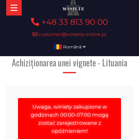
+48 33 813 90 00
customer@winieta-online.pl
Română
Achiziționarea unei vignete - Lituania
Uwaga, winiety zakupione w
godzinach 00:00-07:00 mogą
zostać zarejestrowane z
opóźnieniem!