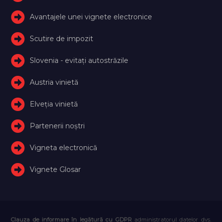
Avantajele unei vignete electronice
Scutire de impozit
Slovenia - evitați autostrăzile
Austria vinietă
Elveţia vinietă
Partenerii noștri
Vigneta electronică
Vignete Glosar
Clauza de informare în legătură cu GDPR
administratorul datelor dvs.