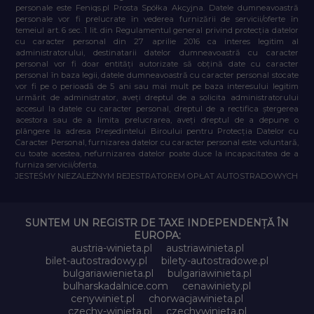
personale este Feniqs.pl Prosta Spółka Akcyjna. Datele dumneavoastră
personale vor fi prelucrate în vederea furnizării de servicii/oferte în
temeiul art. 6 sec. 1 lit. din Regulamentul general privind protecția datelor
cu caracter personal din 27 aprilie 2016 ca interes legitim al
administratorului, destinatarii datelor dumneavoastră cu caracter
personal vor fi doar entități autorizate să obțină date cu caracter
personal în baza legii, datele dumneavoastră cu caracter personal stocate
vor fi pe o perioadă de 5 ani sau mai mult pe baza interesului legitim
urmărit de administrator, aveți dreptul de a solicita administratorului
accesul la datele cu caracter personal, dreptul de a rectifica ștergerea
acestora sau de a limita prelucrarea, aveți dreptul de a depune o
plângere la adresa Președintelui Biroului pentru Protecția Datelor cu
Caracter Personal, furnizarea datelor cu caracter personal este voluntară,
cu toate acestea, nefurnizarea datelor poate duce la incapacitatea de a
furniza servicii/oferta.
JESTEŚMY NIEZALEŻNYM REJESTRATOREM OPŁAT AUTOSTRADOWYCH
SUNTEM UN REGISTR DE TAXE INDEPENDENȚĂ ÎN
EUROPA:
austria-winieta.pl
austriawinieta.pl
bilet-autostradowy.pl
bilety-autostradowe.pl
bulgariawienieta.pl
bulgariawinieta.pl
bulharskadalnice.com
cenawiniety.pl
cenywiniet.pl
chorwacjawinieta.pl
czechy-winieta.pl
czechywinieta.pl