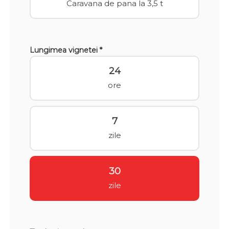
Caravana de pana la 3,5 t
Lungimea vignetei *
24
ore
7
zile
30
zile