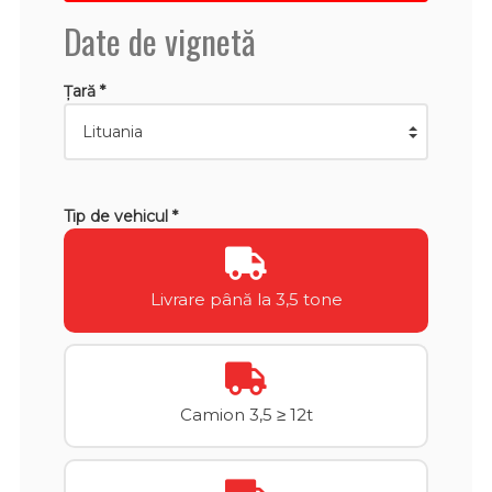
Date de vignetă
Țară *
Tip de vehicul *
Livrare până la 3,5 tone
Camion 3,5 ≥ 12t