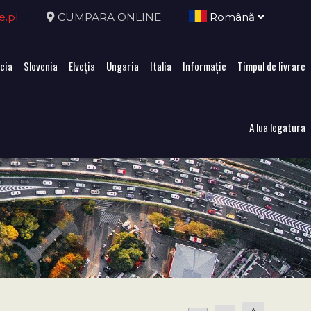
e.pl
CUMPARA ONLINE
Română
cia
Slovenia
Elveţia
Ungaria
Italia
Informație
Timpul de livrare
A lua legatura