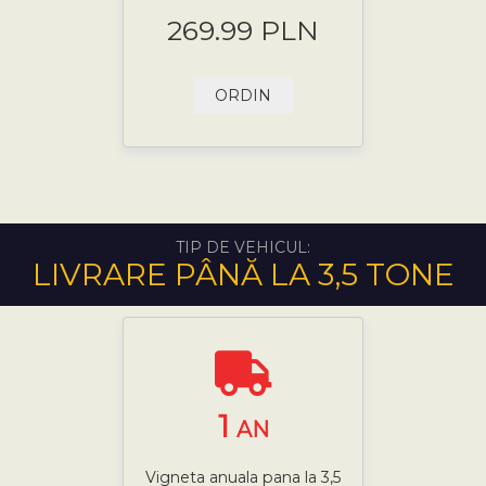
269.99 PLN
ORDIN
TIP DE VEHICUL:
LIVRARE PÂNĂ LA 3,5 TONE
1
AN
Vigneta anuala pana la 3,5