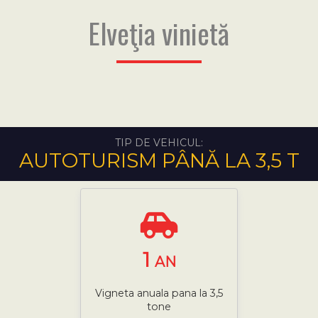
Elveţia vinietă
TIP DE VEHICUL:
AUTOTURISM PÂNĂ LA 3,5 T
1
AN
Vigneta anuala pana la 3,5
tone