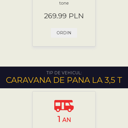
tone
269.99 PLN
ORDIN
TIP DE VEHICUL:
CARAVANA DE PANA LA 3,5 T
1
AN