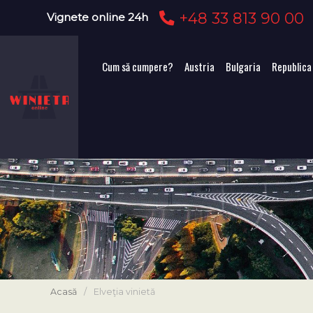
+48 33 813 90 00
Vignete online 24h
Cum să cumpere?
Austria
Bulgaria
Republica
Acasă
/
Elveţia vinietă