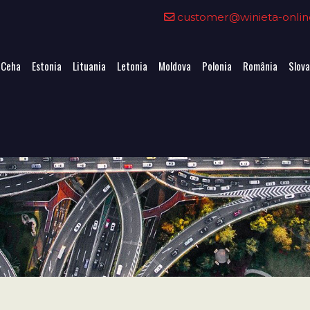
customer@winieta-onlin
 Ceha
Estonia
Lituania
Letonia
Moldova
Polonia
România
Slova