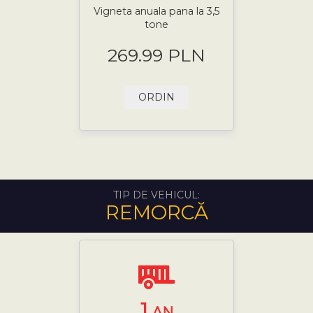
Vigneta anuala pana la 3,5
tone
269.99 PLN
ORDIN
TIP DE VEHICUL:
REMORCĂ
1
AN