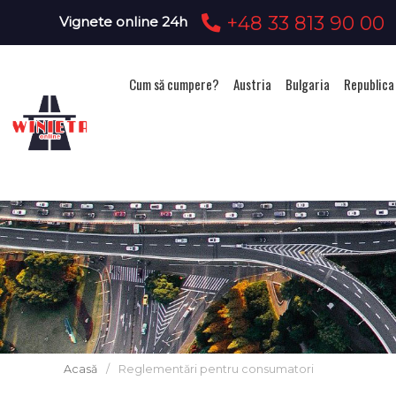
+48 33 813 90 00
Vignete online 24h
Cum să cumpere?
Austria
Bulgaria
Republica
Acasă
/
Reglementări pentru consumatori