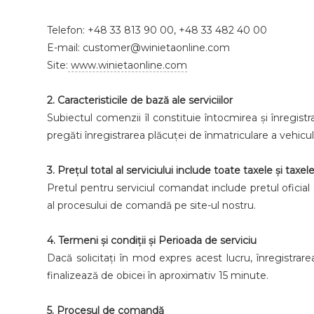
Telefon: +48 33 813 90 00, +48 33 482 40 00
E-mail: customer@winietaonline.com
Site:
www.winietaonline.com
2. Caracteristicile de bază ale serviciilor
Subiectul comenzii îl constituie întocmirea și înregistr
pregăti înregistrarea plăcuței de înmatriculare a vehicu
3. Prețul total al serviciului include toate taxele și taxel
Pretul pentru serviciul comandat include pretul oficial 
al procesului de comandă pe site-ul nostru.
4. Termeni și condiții și Perioada de serviciu
Dacă solicitați în mod expres acest lucru, înregistrar
finalizează de obicei în aproximativ 15 minute.
5. Procesul de comandă