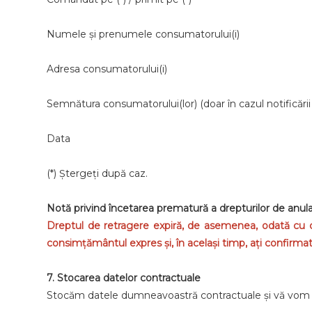
Numele și prenumele consumatorului(i)
Adresa consumatorului(i)
Semnătura consumatorului(lor) (doar în cazul notificării
Data
(*) Ștergeți după caz.
Notă privind încetarea prematură a drepturilor de anula
Dreptul de retragere expiră, de asemenea, odată cu co
consimțământul expres și, în același timp, ați confirma
7. Stocarea datelor contractuale
Stocăm datele dumneavoastră contractuale și vă vom t