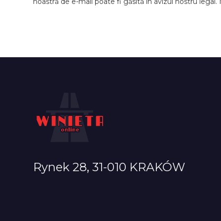
noastră de e-mail poate fi găsită în avizul nostru legal.
Rynek 28, 31-010 KRAKÓW