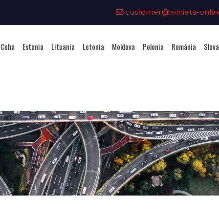
customer@winieta-onlin
 Ceha
Estonia
Lituania
Letonia
Moldova
Polonia
România
Slova