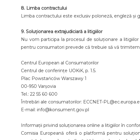
8. Limba contractului
Limba contractului este exclusiv poloneză, engleză și
9. Soluționarea extrajudiciară a litigiilor
Nu vom participa la procesul de soluționare a litigiilor
pentru consumatori prevede că trebuie să vă trimitem 
Centrul European al Consumatorilor
Centrul de conferințe UOKiK, p. 1.5.
Plac Powstańców Warszawy 1
00-950 Varşovia
Tel.: 22 55 60 600
Întrebări ale consumatorilor: ECCNET-PL@ec.europa.
E-mail: info@konsument.gov.pl
Informații privind soluționarea online a litigiilor în conf
Comisia Europeană oferă o platformă pentru soluționar