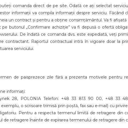
 puteți comanda direct de pe site. Odată ce ați selectat serviciu
stor informații va compila informații despre serviciu. Făcând cli
eia un contract și pentru a obține consimțământul. Va fi afișată o
 pe butonul „Confirmare achiziție” va fi depusă o ofertă obliga
owserului. De îndată ce comanda dvs. este expediată, veți prim
contractant. Raportul contractual intră în vigoare doar la primi
tuarea serviciului.
 termen de paisprezece zile fără a prezenta motivele pentru r
ne informați:
, Rynek 28, POLONIA Telefon: +48 33 813 90 00, +48 33 48
e exemplu, o scrisoare trimisă prin poștă, fax sau e-mail) cu privir
igatoriu. Pentru a respecta termenul limită de retragere din co
ul de retragere înainte de expirarea termenului de retragere din c