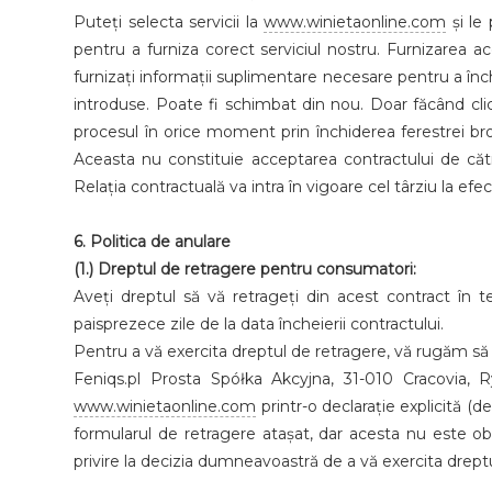
Puteți selecta servicii la
www.winietaonline.com
și le
pentru a furniza corect serviciul nostru. Furnizarea ace
furnizați informații suplimentare necesare pentru a înch
introduse. Poate fi schimbat din nou. Doar făcând clic
procesul în orice moment prin închiderea ferestrei br
Aceasta nu constituie acceptarea contractului de către 
Relația contractuală va intra în vigoare cel târziu la efec
6. Politica de anulare
(1.) Dreptul de retragere pentru consumatori:
Aveți dreptul să vă retrageți din acest contract în
paisprezece zile de la data încheierii contractului.
Pentru a vă exercita dreptul de retragere, vă rugăm să 
Feniqs.pl Prosta Spółka Akcyjna, 31-010 Cracovia
www.winietaonline.com
printr-o declarație explicită (d
formularul de retragere atașat, dar acesta nu este obl
privire la decizia dumneavoastră de a vă exercita drept