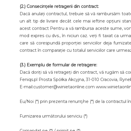
(2.) Consecințele retragerii din contract:
Dacă anulați contractul, trebuie să vă rambursăm toate p
un alt tip de livrare decât cele mai ieftine opțiuni sta
acest contract Pentru a vă rambursa aceste sume, vom fo
mod expres cu dvs., în niciun caz. veți fi taxat ca urma
care să corespundă proporției serviciilor deja furniz
contract în comparație cu totalul serviciilor care urme
(3.) Exemplu de formular de retragere:
Dacă doriți să vă retrageți din contract, vă rugăm să comp
Feniqs.pl Prosta Spółka Akcyjna, 31-010 Cracovia, Ry
E-mail:customer@winietaonline.com www.winietaonli
Eu/Noi (*) prin prezenta renunț/ne (*) de la contractul î
Furnizarea următorului serviciu (*)
Comandat pe (*) / primit pe (*)