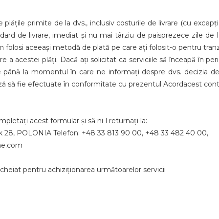
lățile primite de la dvs., inclusiv costurile de livrare (cu excepț
ndard de livrare, imediat și nu mai târziu de paisprezece zile de
losi aceeași metodă de plată pe care ați folosit-o pentru tranzac
re a acestei plăți. Dacă ați solicitat ca serviciile să înceapă în p
ate până la momentul în care ne informați despre dvs. decizia de
ază să fie efectuate în conformitate cu prezentul Acordacest cont
letați acest formular și să ni-l returnați la:
nek 28, POLONIA Telefon: +48 33 813 90 00, +48 33 482 40 00,
ne.com
ncheiat pentru achiziționarea următoarelor servicii