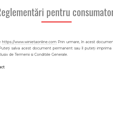
Reglementări pentru consumator
pe
https://www.winietaonline.com
Prin urmare, în acest document
. Puteți salva acest document permanent sau îl puteți imprima 
lusiv de Termenii si Conditiile Generale.
act