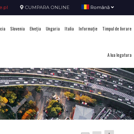
e.pl
CUMPARA ONLINE
Română
cia
Slovenia
Elveţia
Ungaria
Italia
Informație
Timpul de livrare
A lua legatura