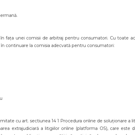
 germană.
 în fața unei comisii de arbitraj pentru consumatori. Cu toate ace
în continuare la comisia adecvată pentru consumatori:
eu
ormitate cu art. sectiunea 14 1 Procedura online de soluționare a liti
ea extrajudiciară a litigiilor online (platforma OS), care este