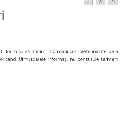
A
A
A
i
 dorim să vă oferim informații complete înainte de a
oricând. Următoarele informații nu constituie termeni