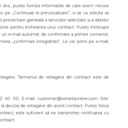
l dvs., puteți furniza informațiile de care avem nevoie
c pe „Continuați la previzualizare”, vi se va solicita să
 prezentare generală a serviciilor selectate și a datelor
torie pentru încheierea unui contract. Puteți întrerupe
i un e-mail automat de confirmare a primirii comenzii.
rea „confirmarii înregistrării”. Le vei primi pe e-mail.
etragere. Termenul de retragere din contract este de
2 40 00, E-mail: customer@winietaonline.com Site:
e la decizia de retragere din acest contract. Puteți folosi
ntract, este suficient să ne transmiteți notificarea cu
ontract.