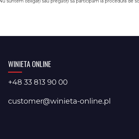
 Nu suntem obligați sau pregătiți să participăm la procedura de soluț
WINIETA ONLINE
+48 33 813 90 00
customer@winieta-online.pl