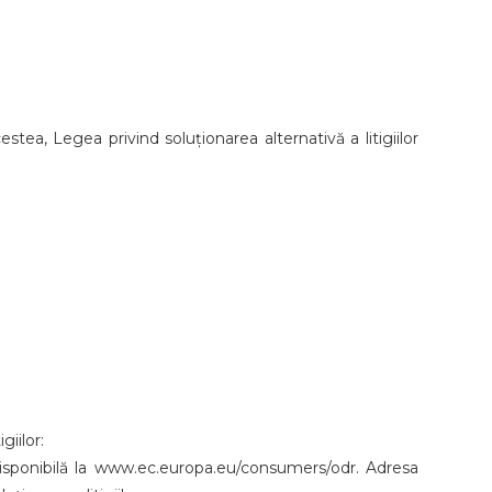
stea, Legea privind soluționarea alternativă a litigiilor
giilor:
 disponibilă la www.ec.europa.eu/consumers/odr. Adresa