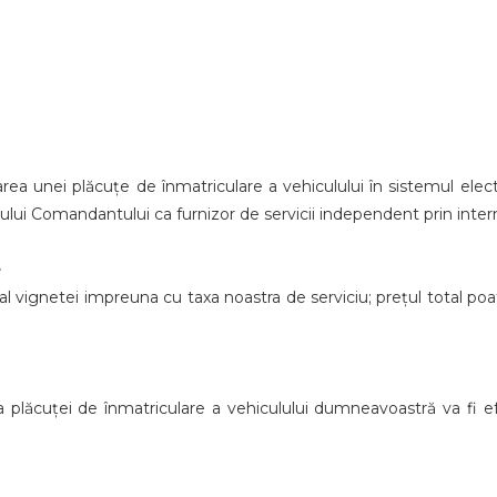
area unei plăcuțe de înmatriculare a vehiculului în sistemul elec
lului Comandantului ca furnizor de servicii independent prin inter
e
al vignetei impreuna cu taxa noastra de serviciu; prețul total poa
ea plăcuței de înmatriculare a vehiculului dumneavoastră va fi e