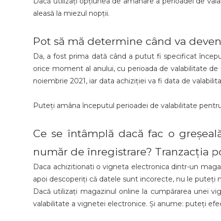
Dacă utilizați opțiunea de amânare a perioadei de valabi
aleasă la miezul nopții.
Pot să mă determine când va deveni 
Da, a fost prima dată când a putut fi specificat început
orice moment al anului, cu perioada de valabilitate de 
noiembrie 2021, iar data achiziției va fi data de valabilit
Puteți amâna începutul perioadei de valabilitate pentru t
Ce se întâmplă dacă fac o greșeal
număr de înregistrare? Tranzacția po
Daca achizitionati o vigneta electronica dintr-un magazin
apoi descoperiți că datele sunt incorecte, nu le puteți 
Dacă utilizați magazinul online la cumpărarea unei vig
valabilitate a vignetei electronice. Și anume: puteți efe