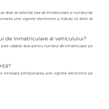
ie doar să selectați țara de înmatriculare și numărul de
ionarea unei vignete electronice și indicați că doriți să
i de înmatriculare al vehiculului?
și este valabilă doar pentru numărul de înmatriculare pe
ință?
te necesară achiziționarea unei vignete electronice pe