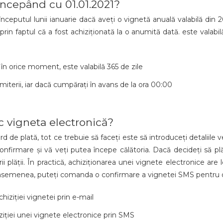
începând cu 01.01.2021?
ceputul lunii ianuarie dacă aveți o vignetă anuală valabilă din 2
rin faptul că a fost achiziționată la o anumită dată. este valabilă
 în orice moment, este valabilă 365 de zile
iterii, iar dacă cumpărați în avans de la ora 00:00
 vigneta electronică?
d de plată, tot ce trebuie să faceți este să introduceți detaliile ve
 confirmare și vă veți putea începe călătoria. Dacă decideți să plă
 plății. În practică, achiziționarea unei vignete electronice are
De asemenea, puteți comanda o confirmare a vignetei SMS pentru 
hiziției vignetei prin e-mail
ției unei vignete electronice prin SMS