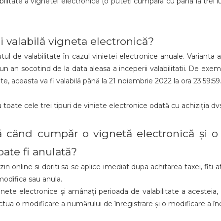
litate a vignetei electronice (o puteți cumpăra cu până la trei luni
valabilă vigneta electronică?
ul de valabilitate în cazul vinietei electronice anuale. Varianta a
un an socotind de la data aleasa a inceperii valabilitatii. De ex
ate, aceasta va fi valabilă până la 21 noiembrie 2022 la ora 23:59:59
oate cele trei tipuri de viniete electronice odată cu achiziția dvs.
ă când cumpăr o vignetă electronică și o
ate fi anulată?
 online si doriti sa se aplice imediat dupa achitarea taxei, fiti ate
modifica sau anula.
nete electronice și amânați perioada de valabilitate a acesteia,
ctua o modificare a numărului de înregistrare și o modificare a înc