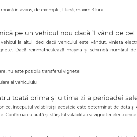
tronică în avans, de exemplu, 1 lună, maxim 3 luni
ronică pe un vehicul nou dacă îl vând pe cel
vehicul la altul, deci dacă vehiculul este vândut, vinieta ele
nete. Dacă reînmatriculează mașina și schimbă numărul de î
re, nu este posibilă transferul vignetei
are al vehiculului
tru toată prima și ultima zi a perioadei sel
ice, începutul valabilității acesteia este determinat de data și o
e. Confirmarea arată și sfârșitul valabilitatea vignetei electronice