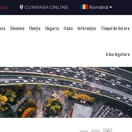
e.pl
CUMPARA ONLINE
Română
cia
Slovenia
Elveţia
Ungaria
Italia
Informație
Timpul de livrare
A lua legatura