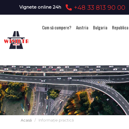
+48 33 813 90 00
Vignete online 24h
Cum să cumpere?
Austria
Bulgaria
Republica
Acasă
/
Informație practică