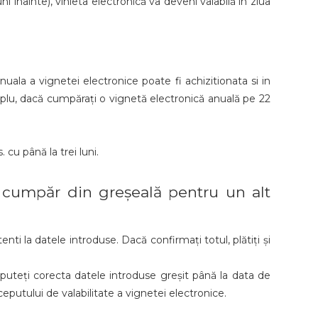
 înainte), vinieta electronică va deveni valabilă în ziua
nuala a vignetei electronice poate fi achizitionata si in
emplu, dacă cumpărați o vignetă electronică anuală pe 22
.
 cu până la trei luni.
 cumpăr din greșeală pentru un alt
nti la datele introduse. Dacă confirmați totul, plătiți și
 puteți corecta datele introduse greșit până la data de
eputului de valabilitate a vignetei electronice.