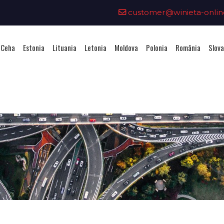
customer@winieta-onlin
 Ceha
Estonia
Lituania
Letonia
Moldova
Polonia
România
Slova