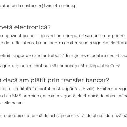
contactați la customer@winieta-online.pl
gnetă electronică?
in magazinul online - folosind un computer sau un smartphone.
ilele de trafic intens, timpul pentru emiterea unei vignete electroni
efiniți singur de când ar trebui să funcționeze, poate imediat sa
 vignetei și puteți continua să conduceți către Republica Cehă
 dacă am plătit prin transfer bancar?
ste creditată în contul nostru (până la 5 zile). Emitem o vigne
 blip SMS premium, primiți o vignetă electronică de obicei până la 
e zile pe an.
este de obicei o formă de achiziție amânată, de obicei durează pân