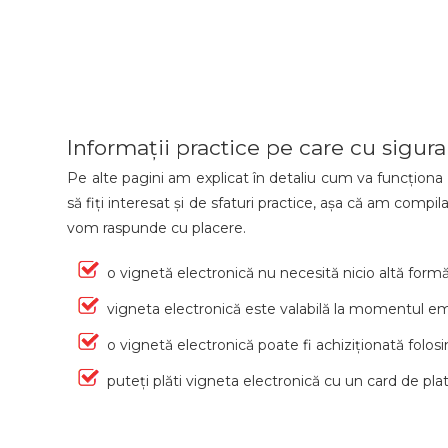
Informații practice pe care cu siguran
Pe alte pagini am explicat în detaliu cum va funcționa o
să fiți interesat și de sfaturi practice, așa că am compi
vom raspunde cu placere.
o vignetă electronică nu necesită nicio altă form
vigneta electronică este valabilă la momentul emi
o vignetă electronică poate fi achiziționată fo
puteți plăti vigneta electronică cu un card de pl