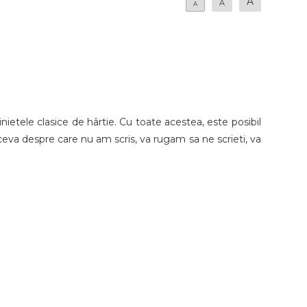
A
A
A
nietele clasice de hârtie. Cu toate acestea, este posibil
e ceva despre care nu am scris, va rugam sa ne scrieti, va