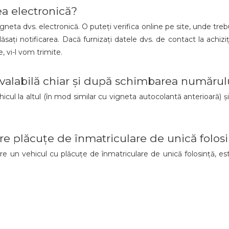
a electronică?
eta dvs. electronică. O puteți verifica online pe site, unde trebu
lăsați notificarea. Dacă furnizați datele dvs. de contact la achiziț
, vi-l vom trimite.
alabilă chiar și după schimbarea numărulu
hicul la altul (în mod similar cu vigneta autocolantă anterioară) 
are plăcuțe de înmatriculare de unică folos
re un vehicul cu plăcuțe de înmatriculare de unică folosință, es