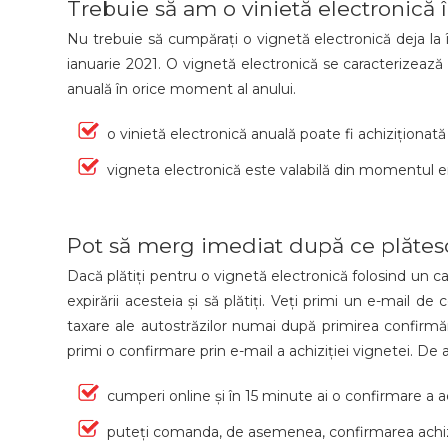
Trebuie să am o vinietă electronică 
Nu trebuie să cumpărați o vignetă electronică deja la în
ianuarie 2021. O vignetă electronică se caracterizează p
anuală în orice moment al anului.
o vinietă electronică anuală poate fi achiziționată
vigneta electronică este valabilă din momentul em
Pot să merg imediat după ce plătesc
Dacă plătiți pentru o vignetă electronică folosind un car
expirării acesteia și să plătiți. Veți primi un e-mail de
taxare ale autostrăzilor numai după primirea confirmării
primi o confirmare prin e-mail a achiziției vignetei. 
cumperi online și în 15 minute ai o confirmare a ac
puteți comanda, de asemenea, confirmarea achizi