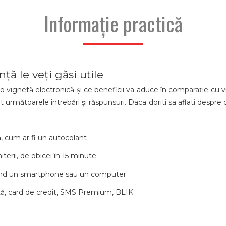
Informație practică
ță le veți găsi utile
 vignetă electronică și ce beneficii va aduce în comparație cu vi
lat următoarele întrebări și răspunsuri. Daca doriti sa aflati despr
ă, cum ar fi un autocolant
terii, de obicei în 15 minute
losind un smartphone sau un computer
ată, card de credit, SMS Premium, BLIK