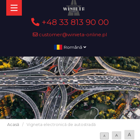
+48 33 813 90 00
customer@winieta-online.pl
Română
Acasă
/
Vigneta electronică de autostradă
A
A
A