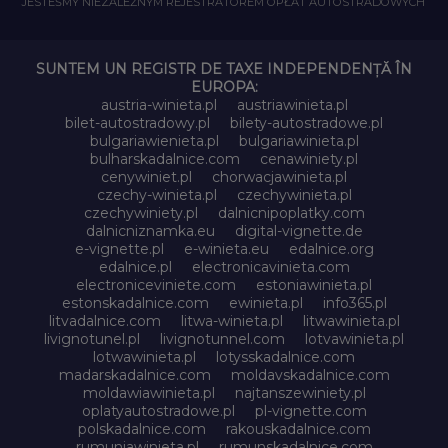
JESTEŚMY NIEZALEŻNYM REJESTRATOREM OPŁAT AUTOSTRADOWYCH
SUNTEM UN REGISTR DE TAXE INDEPENDENȚĂ ÎN
EUROPA:
austria-winieta.pl
austriawinieta.pl
bilet-autostradowy.pl
bilety-autostradowe.pl
bulgariawienieta.pl
bulgariawinieta.pl
bulharskadalnice.com
cenawiniety.pl
cenywiniet.pl
chorwacjawinieta.pl
czechy-winieta.pl
czechywinieta.pl
czechywiniety.pl
dalnicnipoplatky.com
dalnicniznamka.eu
digital-vignette.de
e-vignette.pl
e-winieta.eu
edalnice.org
edalnice.pl
electronicavinieta.com
electroniceviniete.com
estoniawinieta.pl
estonskadalnice.com
ewinieta.pl
info365.pl
litvadalnice.com
litwa-winieta.pl
litwawinieta.pl
livignotunel.pl
livignotunnel.com
lotvawinieta.pl
lotwawinieta.pl
lotysskadalnice.com
madarskadalnice.com
moldavskadalnice.com
moldawiawinieta.pl
najtanszewiniety.pl
oplatyautostradowe.pl
pl-vignette.com
polskadalnice.com
rakouskadalnice.com
rumuniawinieta.pl
rumunskadalnice.com