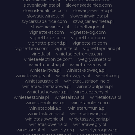
sloveniawinieta.pl
slovenskadalnice.com
slovinskadalnice.com
slowacja-winieta.pl
slowacjawinieta.pl
sloweniawinieta.pl
svycarskadalnice.com
szwajcariawinieta.pl
słoweniawinieta.pl
tunellivigno.pl
vignette-at.com
vignette-bg.com
vignette-cz.com
vignette-pl.com
vignette-poland.pl
vignette-ro.com
vignette-si.com
vignette.pl
vignettepoland.pl
vinetki.pl
vinietaelectronica.com
vinieteelectronice.com
wegrywinieta.pl
winieta-austria.pl
winieta-czechy.pl
winieta-litwa.pl
winieta-słowacja.pl
winieta-wegry.pl
winieta-węgry.pl
winieta.org
winietaaustria.pl
winietaaustriaonline.pl
winietaautostradowa.pl
winietabulgaria.pl
winietachorwacja.pl
winietaczechy.pl
winietaestonia.pl
winietalitwa.pl
winietalotwa.pl
winietamoldawia.pl
winietaonline.com
winietapolska.pl
winietarumunia.pl
winietaslovenia.pl
winietaslowacja.pl
winietaslowenia.pl
winietaszwajcaria.pl
winietasłowenia.pl
winietawegry.pl
winietomat.pl
winiety.org
winietydrogowe.pl