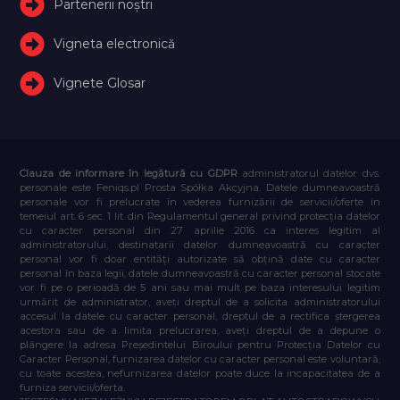
Partenerii noștri
Vigneta electronică
Vignete Glosar
Clauza de informare în legătură cu GDPR
administratorul datelor dvs.
personale este Feniqs.pl Prosta Spółka Akcyjna. Datele dumneavoastră
personale vor fi prelucrate în vederea furnizării de servicii/oferte în
temeiul art. 6 sec. 1 lit. din Regulamentul general privind protecția datelor
cu caracter personal din 27 aprilie 2016 ca interes legitim al
administratorului, destinatarii datelor dumneavoastră cu caracter
personal vor fi doar entități autorizate să obțină date cu caracter
personal în baza legii, datele dumneavoastră cu caracter personal stocate
vor fi pe o perioadă de 5 ani sau mai mult pe baza interesului legitim
urmărit de administrator, aveți dreptul de a solicita administratorului
accesul la datele cu caracter personal, dreptul de a rectifica ștergerea
acestora sau de a limita prelucrarea, aveți dreptul de a depune o
plângere la adresa Președintelui Biroului pentru Protecția Datelor cu
Caracter Personal, furnizarea datelor cu caracter personal este voluntară,
cu toate acestea, nefurnizarea datelor poate duce la incapacitatea de a
furniza servicii/oferta.