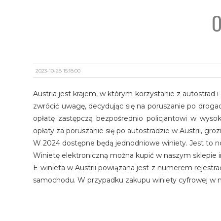
O
2023-10-28 15:18:00
Austria jest krajem, w którym korzystanie z autostrad
zwrócić uwagę, decydując się na poruszanie po drogac
opłatę zastępczą bezpośrednio policjantowi w wysok
opłaty za poruszanie się po autostradzie w Austrii, gro
W 2024 dostępne będą jednodniowe winiety. Jest to 
Winietę elektroniczną można kupić w naszym sklepie
E-winieta w Austrii powiązana jest z numerem rejestr
samochodu. W przypadku zakupu winiety cyfrowej w n