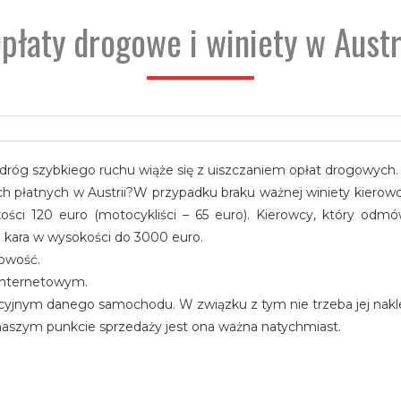
płaty drogowe i winiety w Austr
 i dróg szybkiego ruchu wiąże się z uiszczaniem opłat drogowych.
h płatnych w Austrii?W przypadku braku ważnej winiety kierowc
ości 120 euro (motocykliści – 65 euro). Kierowcy, który odmó
zi kara w wysokości do 3000 euro.
nowość.
 internetowym.
acyjnym danego samochodu. W związku z tym nie trzeba jej nakl
aszym punkcie sprzedaży jest ona ważna natychmiast.