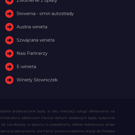
Zwolnienie z opłaty
Słowenia - omiń autostrady
Austria winieta
Szwajcaria winieta
Nasi Partnerzy
E-winieta
Winiety Słowniczek
obowe przetwarzane będą w celu realizacji usług/ ofertowania na
administratora, odbiorcami Pani(a) danych osobowych będą wyłącznie
t lub dłuższy w oparciu o uzasadniony interes realizowany przez
czenia przetwarzania, ma Pan(i) prawo wniesienia skargi do Prezesa