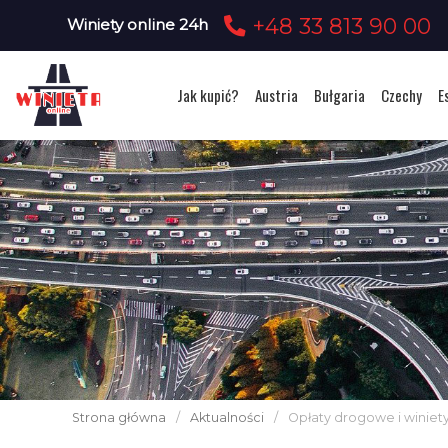
+48 33 813 90 00
Winiety online 24h
Jak kupić?
Austria
Bułgaria
Czechy
E
Strona główna
/
Aktualności
/
Opłaty drogowe i winiety