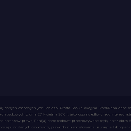
a) danych osobowych jest Feniqs.pl Prosta Spółka Akcyjna. Pani/Pana dane os
 danych osobowych z dnia 27 kwietnia 2016 r. jako usprawiedliwionego interesu 
 przepisów prawa, Pani(a) dane osobowe przechowywane będą przez okres 5 la
 dostępu do danych osobowych, prawo do ich sprostowania usunięcia lub ograni