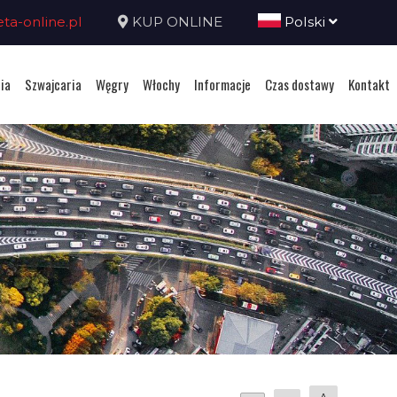
a-online.pl
KUP ONLINE
Polski
ia
Szwajcaria
Węgry
Włochy
Informacje
Czas dostawy
Kontakt