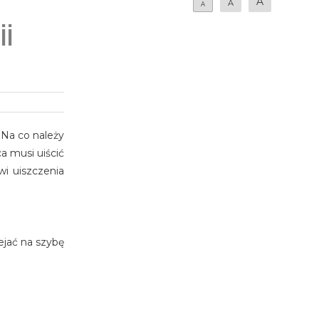
A
A
A
ii
 Na co należy
a musi uiścić
wi uiszczenia
ejać na szybę