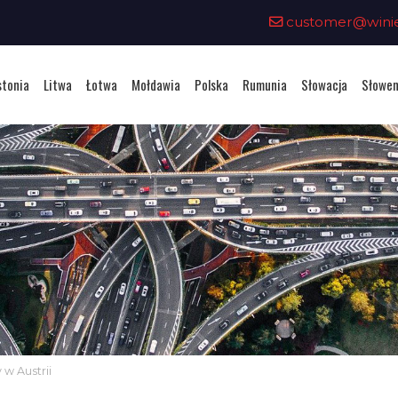
customer@winiet
stonia
Litwa
Łotwa
Mołdawia
Polska
Rumunia
Słowacja
Słowen
 w Austrii