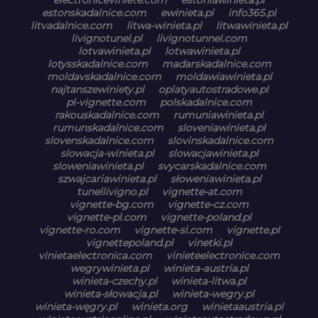
estonskadalnice.com
ewinieta.pl
info365.pl
litvadalnice.com
litwa-winieta.pl
litwawinieta.pl
livignotunel.pl
livignotunnel.com
lotvawinieta.pl
lotwawinieta.pl
lotysskadalnice.com
madarskadalnice.com
moldavskadalnice.com
moldawiawinieta.pl
najtanszewiniety.pl
oplatyautostradowe.pl
pl-vignette.com
polskadalnice.com
rakouskadalnice.com
rumuniawinieta.pl
rumunskadalnice.com
sloveniawinieta.pl
slovenskadalnice.com
slovinskadalnice.com
slowacja-winieta.pl
slowacjawinieta.pl
sloweniawinieta.pl
svycarskadalnice.com
szwajcariawinieta.pl
słoweniawinieta.pl
tunellivigno.pl
vignette-at.com
vignette-bg.com
vignette-cz.com
vignette-pl.com
vignette-poland.pl
vignette-ro.com
vignette-si.com
vignette.pl
vignettepoland.pl
vinetki.pl
vinietaelectronica.com
vinieteelectronice.com
wegrywinieta.pl
winieta-austria.pl
winieta-czechy.pl
winieta-litwa.pl
winieta-słowacja.pl
winieta-wegry.pl
winieta-węgry.pl
winieta.org
winietaaustria.pl