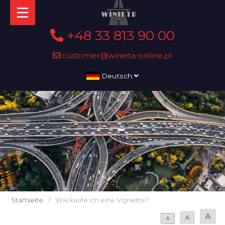
+48 33 813 90 00
customer@winieta-online.pl
Deutsch
Startseite
/
Wie kaufe ich eine Vignette?
A
A
A