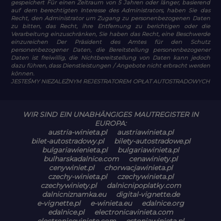
gespeichert Für einen Zeitraum von 5 Jahren oder länger, basierend
auf dem berechtigten Interesse des Administrators, haben Sie das
Recht, den Administrator um Zugang zu personenbezogenen Daten
zu bitten, das Recht, ihre Entfernung zu berichtigen oder die
Verarbeitung einzuschränken, Sie haben das Recht, eine Beschwerde
einzureichen Der Präsident des Amtes für den Schutz
personenbezogener Daten, die Bereitstellung personenbezogener
Daten ist freiwillig, die Nichtbereitstellung von Daten kann jedoch
dazu führen, dass Dienstleistungen / Angebote nicht erbracht werden
können.
JESTEŚMY NIEZALEŻNYM REJESTRATOREM OPŁAT AUTOSTRADOWYCH
WIR SIND EIN UNABHÄNGIGES MAUTREGISTER IN
EUROPA:
austria-winieta.pl
austriawinieta.pl
bilet-autostradowy.pl
bilety-autostradowe.pl
bulgariawienieta.pl
bulgariawinieta.pl
bulharskadalnice.com
cenawiniety.pl
cenywiniet.pl
chorwacjawinieta.pl
czechy-winieta.pl
czechywinieta.pl
czechywiniety.pl
dalnicnipoplatky.com
dalnicniznamka.eu
digital-vignette.de
e-vignette.pl
e-winieta.eu
edalnice.org
edalnice.pl
electronicavinieta.com
electroniceviniete.com
estoniawinieta.pl